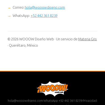
Correo:
hola@wooowdiseno.com
WhatsApp:
+52 442 361 8239
© 2026 WOOOW Diseño Web · Un servicio de
Materia Gris
· Querétaro, México
hola@wooowdiseno.com
·
WhatsApp +52 442 361 8239
·
Privacidad
·